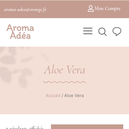
Mon Compte
aroma-adea@orange.fr
Aloe Vera
Accueil
/
Aloe Vera
7 résultats affichés