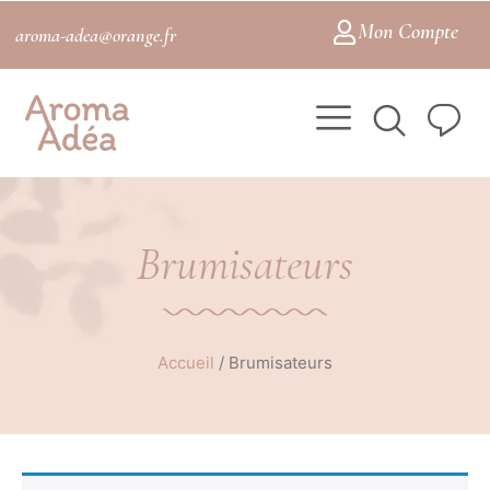
Mon Compte
aroma-adea@orange.fr
Brumisateurs
Accueil
/
Brumisateurs