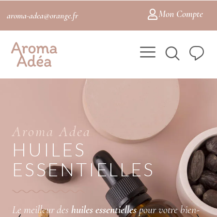
Mon Compte
aroma-adea@orange.fr
Aroma Adea
HUILES
ESSENTIELLES
Le meilleur des
huiles essentielles
pour votre bien-