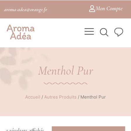
Mon Compte
aroma-adea@orange.fr
Menthol Pur
Accueil
/
Autres Produits
/
Menthol Pur
5 résultats affichés