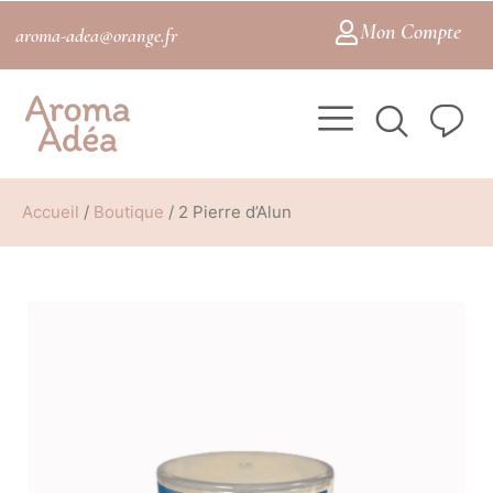
Mon Compte
aroma-adea@orange.fr
Accueil
/
Boutique
/
2 Pierre d’Alun