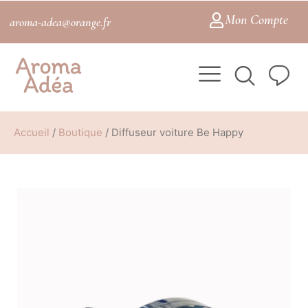
Mon Compte
aroma-adea@orange.fr
Accueil
/
Boutique
/
Diffuseur voiture Be Happy