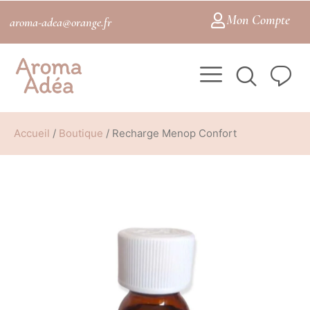
Mon Compte
aroma-adea@orange.fr
Accueil
/
Boutique
/
Recharge Menop Confort