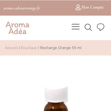
Mon Compte
aroma-adea@orange.fr
Accueil
/
Boutique
/
Recharge Orange 55 ml